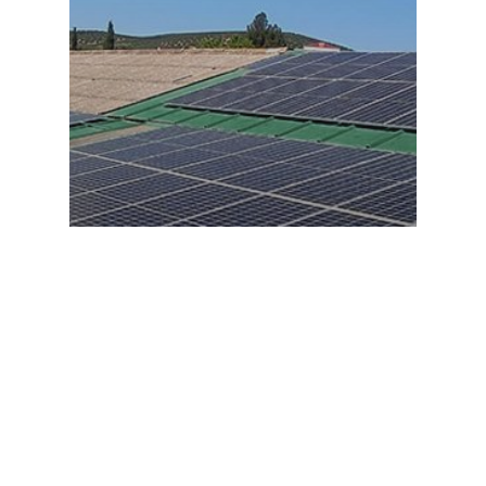
Energía
La empresa J. Sánchez
confía en Ares PMO para
potenciar su eficiencia
energética